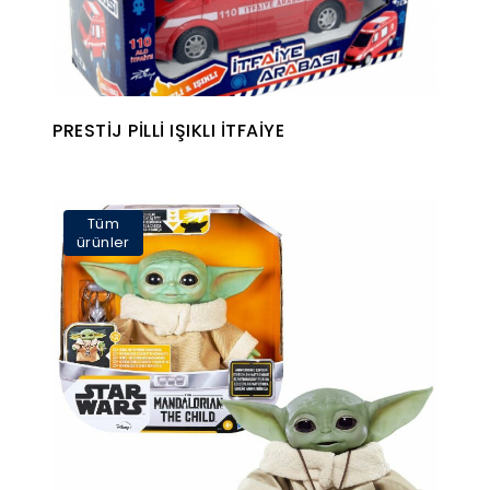
PRESTİJ PİLLİ IŞIKLI İTFAİYE
Tüm
ürünler