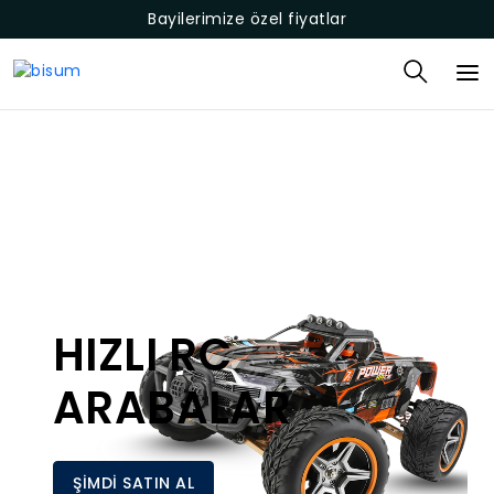
Bayilerimize özel fiyatlar
HIZLI RC
ARABALAR
ŞİMDİ SATIN AL