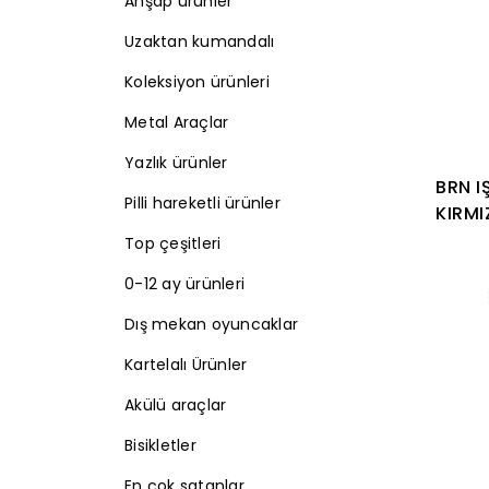
Ahşap ürünler
Uzaktan kumandalı
Koleksiyon ürünleri
Metal Araçlar
Yazlık ürünler
BRN I
Pilli hareketli ürünler
KIRMI
Top çeşitleri
0-12 ay ürünleri
Dış mekan oyuncaklar
Kartelalı Ürünler
Akülü araçlar
Bisikletler
En çok satanlar