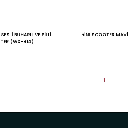
SESLİ BUHARLI VE PİLLİ
5İN1 SCOOTER MAV
TER (WX-814)
1