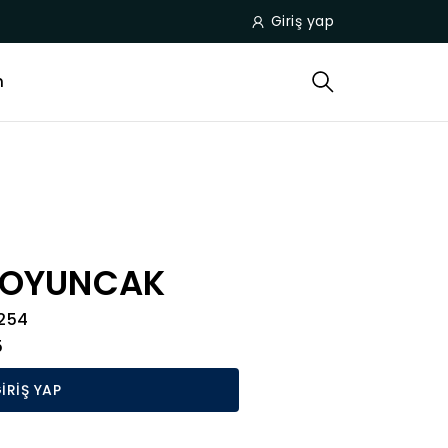
Giriş yap
m
 OYUNCAK
254
5
İRİŞ YAP