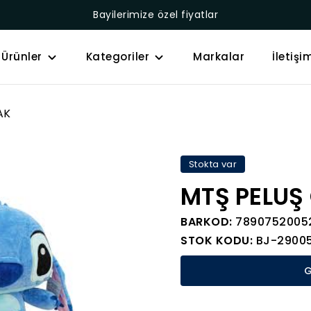
Bayilerimize özel fiyatlar
Ürünler
Kategoriler
Markalar
İletişi
AK
Stokta var
MTŞ PELUŞ
BARKOD:
7890752005
STOK KODU:
BJ-2900
G