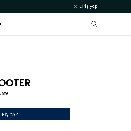
Giriş yap
m
COOTER
689
İRİŞ YAP