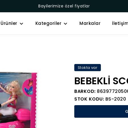
Bayilerimize özel fiyatlar
Ürünler
Kategoriler
Markalar
İletişi
Stokta var
BEBEKLİ S
BARKOD:
8639772050
STOK KODU:
BS-2020
G