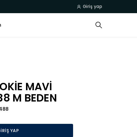
Giriş yap
m
OKİE MAVİ
38 M BEDEN
488
İRİŞ YAP