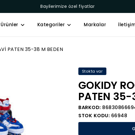
Bayilerimize özel fiyatlar
Ürünler
Kategoriler
Markalar
İletişi
Vİ PATEN 35-38 M BEDEN
Stokta var
GOKIDY RO
PATEN 35-
BARKOD:
8683086669
STOK KODU:
66948
G