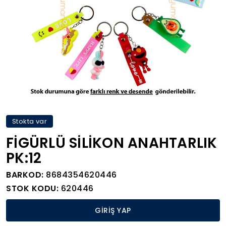
Stokta var
FİGÜRLÜ SİLİKON ANAHTARLIK
PK:12
BARKOD:
8684354620446
STOK KODU:
620446
GİRİŞ YAP