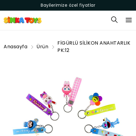
Bayilerimize özel fiyatlar
FİGÜRLÜ SİLİKON ANAHTARLIK
Anasayfa
Ürün
PK:12