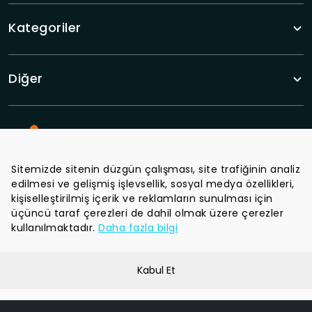
Kategoriler
Diğer
Sitemizde sitenin düzgün çalışması, site trafiğinin analiz
edilmesi ve gelişmiş işlevsellik, sosyal medya özellikleri,
Tüm haberlerden haberdar olun.
kişiselleştirilmiş içerik ve reklamların sunulması için
üçüncü taraf çerezleri de dahil olmak üzere çerezler
kullanılmaktadır.
Daha fazla bilgi
Kabul Et
Gizlilik Politikası
Şartlar ve Koşullar