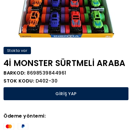
Stokta var
4İ MONSTER SÜRTMELİ ARABA
BARKOD:
8698539844961
STOK KODU:
D402-30
GİRİŞ YAP
Ödeme yöntemi: