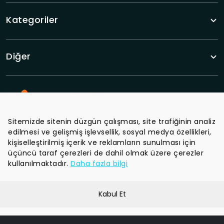
Kategoriler
Diğer
Sitemizde sitenin düzgün çalışması, site trafiğinin analiz
edilmesi ve gelişmiş işlevsellik, sosyal medya özellikleri,
Tüm haberlerden haberdar olun.
kişiselleştirilmiş içerik ve reklamların sunulması için
üçüncü taraf çerezleri de dahil olmak üzere çerezler
kullanılmaktadır.
Daha fazla bilgi
Kabul Et
Gizlilik Politikası
Şartlar ve Koşullar