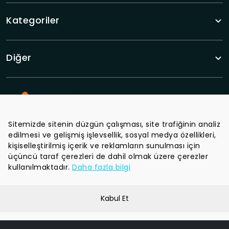
Kategoriler
Diğer
Sitemizde sitenin düzgün çalışması, site trafiğinin analiz
edilmesi ve gelişmiş işlevsellik, sosyal medya özellikleri,
Tüm haberlerden haberdar olun.
kişiselleştirilmiş içerik ve reklamların sunulması için
üçüncü taraf çerezleri de dahil olmak üzere çerezler
kullanılmaktadır.
Daha fazla bilgi
Kabul Et
Gizlilik Politikası
Şartlar ve Koşullar