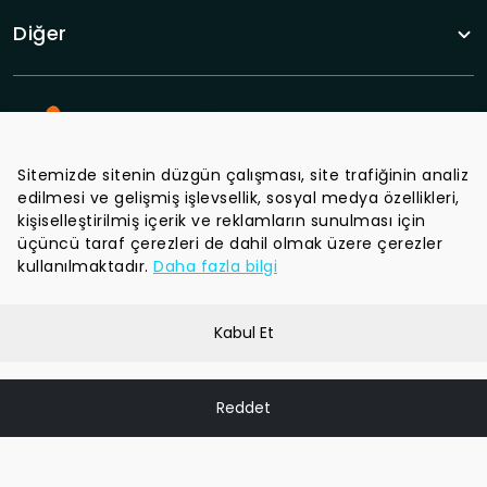
Diğer
Sitemizde sitenin düzgün çalışması, site trafiğinin analiz
edilmesi ve gelişmiş işlevsellik, sosyal medya özellikleri,
Tüm haberlerden haberdar olun.
kişiselleştirilmiş içerik ve reklamların sunulması için
üçüncü taraf çerezleri de dahil olmak üzere çerezler
kullanılmaktadır.
Daha fazla bilgi
Kabul Et
Gizlilik Politikası
Şartlar ve Koşullar
Reddet
Sinka Oyuncak © 2024 Tüm hakları saklıdır.
Powered by
Oz Medya